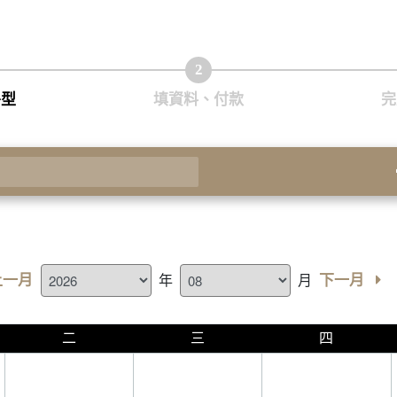
2
房型
填資料、付款
完
房
上一月
下一月
年
月
二
三
四