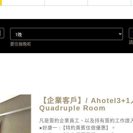
請
要住幾晚呢
【企業客戶】/ Ahotel3+1人
Quadruple Room
凡是簽約企業員工、以及持有簽約工作證
●好康一 :【特約貴賓住宿優惠】。