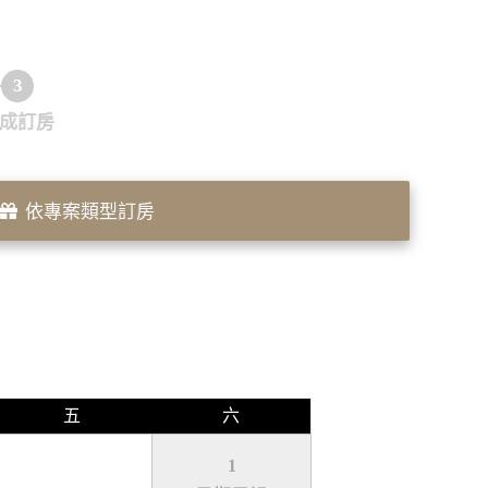
3
成訂房
依專案類型訂房
五
六
1