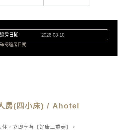
退房日期
確認退房日期
房(四小床) / Ahotel
入住，立即享有【好康三重奏】。