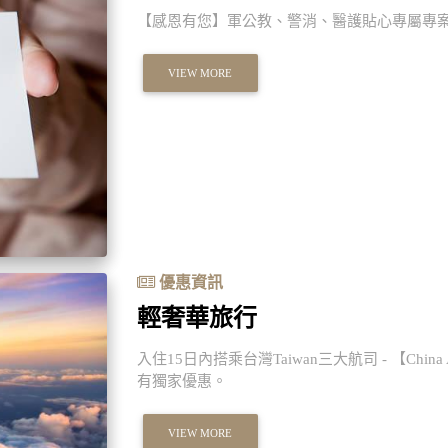
【感恩有您】軍公教、警消、醫護貼心專屬專
VIEW MORE
優惠資訊
輕奢華旅行
入住15日內搭乘台灣Taiwan三大航司 - 【China Airli
有獨家優惠。
VIEW MORE