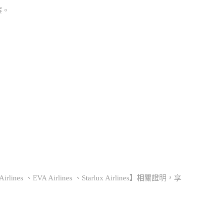
案。
nes 、EVA Airlines 、Starlux Airlines】相關證明，享